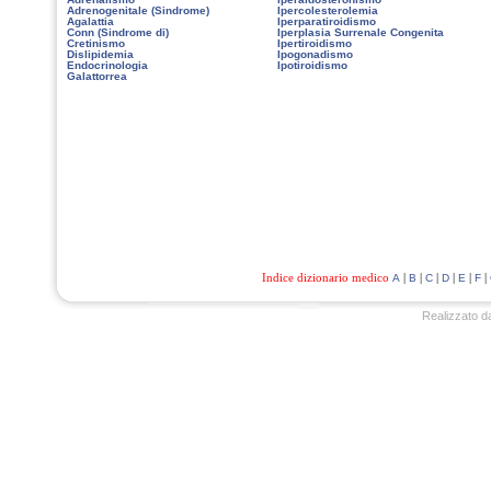
Adrenogenitale (Sindrome)
Ipercolesterolemia
Agalattia
Iperparatiroidismo
Conn (Sindrome di)
Iperplasia Surrenale Congenita
Cretinismo
Ipertiroidismo
Dislipidemia
Ipogonadismo
Endocrinologia
Ipotiroidismo
Galattorrea
Indice dizionario medico
|
|
|
|
|
|
A
B
C
D
E
F
Realizzato d