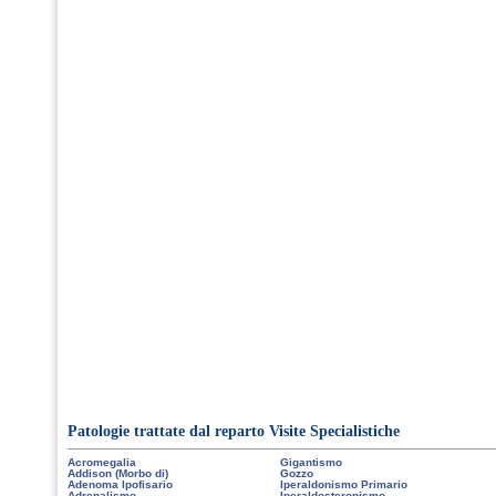
Patologie trattate dal reparto Visite Specialistiche
Acromegalia
Gigantismo
Addison (Morbo di)
Gozzo
Adenoma Ipofisario
Iperaldonismo Primario
Adrenalismo
Iperaldosteronismo