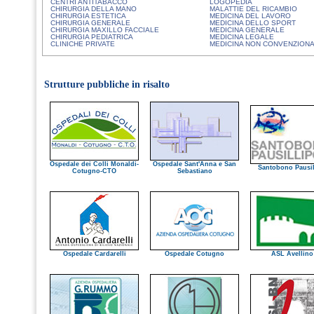
CENTRI ANTITABACCO
LOGOPEDIA
CHIRURGIA DELLA MANO
MALATTIE DEL RICAMBIO
CHIRURGIA ESTETICA
MEDICINA DEL LAVORO
CHIRURGIA GENERALE
MEDICINA DELLO SPORT
CHIRURGIA MAXILLO FACCIALE
MEDICINA GENERALE
CHIRURGIA PEDIATRICA
MEDICINA LEGALE
CLINICHE PRIVATE
MEDICINA NON CONVENZION
Strutture pubbliche in risalto
Ospedale dei Colli Monaldi-
Ospedale Sant'Anna e San
Santobono Pausil
Cotugno-CTO
Sebastiano
Ospedale Cardarelli
Ospedale Cotugno
ASL Avellino