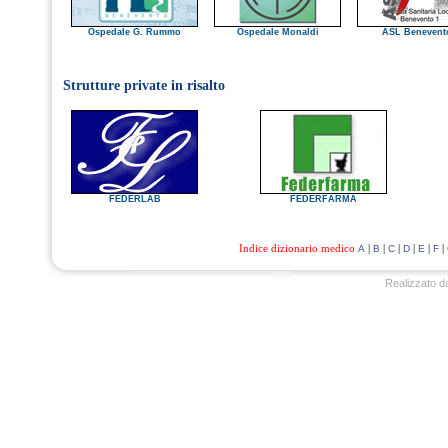
Ospedale G. Rummo
Ospedale Monaldi
ASL Benevent
Strutture private in risalto
FEDERLAB
FEDERFARMA
Indice dizionario medico
|
|
|
|
|
|
A
B
C
D
E
F
Realizzato d