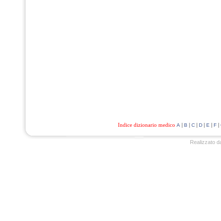
Indice dizionario medico
|
|
|
|
|
|
A
B
C
D
E
F
Realizzato d