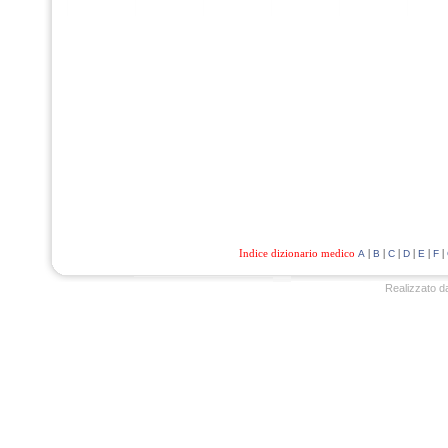
Indice dizionario medico
|
|
|
|
|
|
A
B
C
D
E
F
Realizzato d