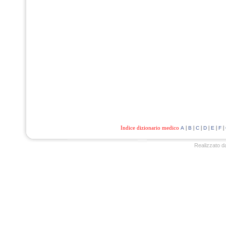
Indice dizionario medico
|
|
|
|
|
|
A
B
C
D
E
F
Realizzato d