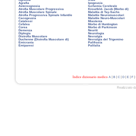
Agrafia
Ipogeusia
Astereognosia
Ischemia Cerebrale
Atrofia Muscolare Progressiva
Kreuzfeld- Jacob (Morbo di)
Atrofia Muscolare Spinale
Malattia di Tay-Sachs
Atrofia Progressiva Spinale Infantile
Malattie Neuromuscolari
Cacogeusia
Malattie Neuro-Muscolari
Catalessi
Miastenia
Cefalea
Morbo di Huntington
Corea
Morbo di Parkinson
Demenza
Neuriti
Diplegia
Neurologia
Distrofia Muscolare
Nevralgia
Duchenne (Distrofia Muscolare di)
Nevralgia del Trigemino
Emicrania
Palifrasia
Emiparesi
Palilalia
Indice dizionario medico
|
|
|
|
|
|
A
B
C
D
E
F
Realizzato d