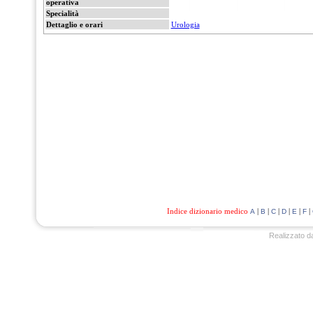
operativa
Specialità
Dettaglio e orari
Urologia
Indice dizionario medico
|
|
|
|
|
|
A
B
C
D
E
F
Realizzato d