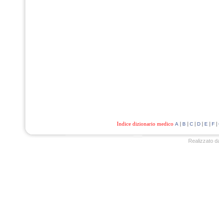
Indice dizionario medico
|
|
|
|
|
|
A
B
C
D
E
F
Realizzato d