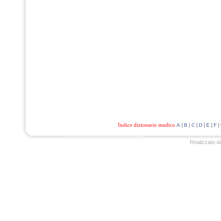
Indice dizionario medico
|
|
|
|
|
|
A
B
C
D
E
F
Realizzato d