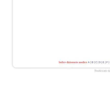
Indice dizionario medico
|
|
|
|
|
|
A
B
C
D
E
F
Realizzato d