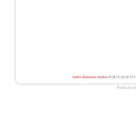
Indice dizionario medico
|
|
|
|
|
|
A
B
C
D
E
F
Realizzato d