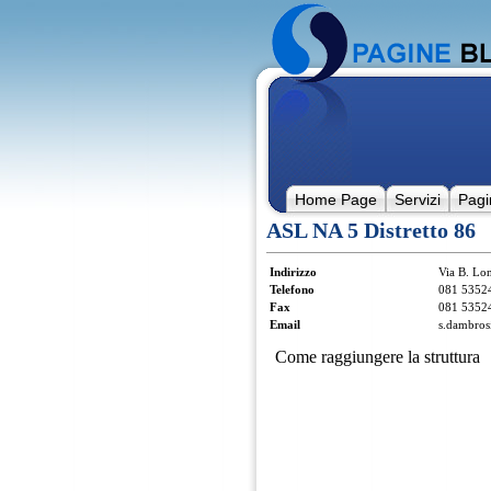
Home Page
Servizi
Pagi
ASL NA 5 Distretto 86
Indirizzo
Via B. Lo
Telefono
081 5352
Fax
081 5352
Email
s.dambros