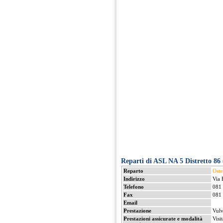
Reparti di ASL NA 5 Distretto 86 (
Reparto
Oste
Indirizzo
Via 
Telefono
081
Fax
081
Email
Prestazione
Vulv
Prestazioni assicurate e modalità
Visi