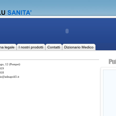
na legale
I nostri prodotti
Contatti
Dizionario Medico
ngo, 12 (Pompei)
419
418
io@aslnapoli5.it