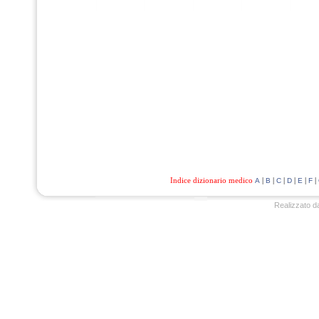
Indice dizionario medico
|
|
|
|
|
|
A
B
C
D
E
F
Realizzato d