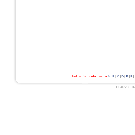
Indice dizionario medico
|
|
|
|
|
|
A
B
C
D
E
F
Realizzato d