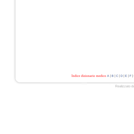
Indice dizionario medico
|
|
|
|
|
|
A
B
C
D
E
F
Realizzato d