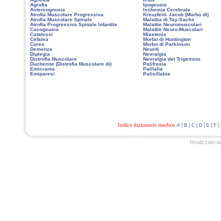
Agrafia
Ipogeusia
Astereognosia
Ischemia Cerebrale
Atrofia Muscolare Progressiva
Kreuzfeld- Jacob (Morbo di)
Atrofia Muscolare Spinale
Malattia di Tay-Sachs
Atrofia Progressiva Spinale Infantile
Malattie Neuromuscolari
Cacogeusia
Malattie Neuro-Muscolari
Catalessi
Miastenia
Cefalea
Morbo di Huntington
Corea
Morbo di Parkinson
Demenza
Neuriti
Diplegia
Nevralgia
Distrofia Muscolare
Nevralgia del Trigemino
Duchenne (Distrofia Muscolare di)
Palifrasia
Emicrania
Palilalia
Emiparesi
Palisillabia
Indice dizionario medico
|
|
|
|
|
|
A
B
C
D
E
F
Realizzato d