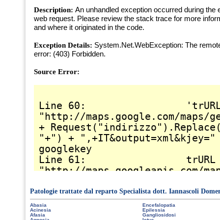
Patologie trattate dal reparto Specialista dott. Iannascoli Dome
Abasia
Encefalopatia
Acinesia
Epilessia
Afasia
Gangliosidosi
Agnosia
Ictus