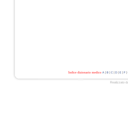
Indice dizionario medico
|
|
|
|
|
|
A
B
C
D
E
F
Realizzato d