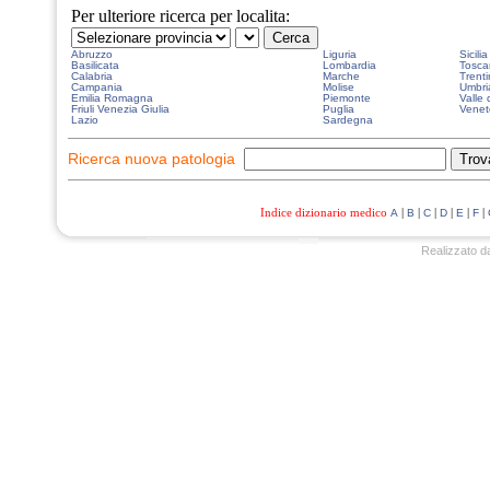
Per ulteriore ricerca per localita:
Abruzzo
Liguria
Sicilia
Basilicata
Lombardia
Tosca
Calabria
Marche
Trenti
Campania
Molise
Umbri
Emilia Romagna
Piemonte
Valle 
Friuli Venezia Giulia
Puglia
Venet
Lazio
Sardegna
Ricerca nuova patologia
Indice dizionario medico
|
|
|
|
|
|
A
B
C
D
E
F
Realizzato d