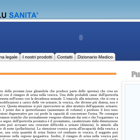
na legale
I nostri prodotti
Contatti
Dizionario Medico
o della prostata (una ghiandola che produce parte dello sperma) che crea un
) con il ristagno di urina nella vescica. Una delle probabili cause dell'ipertrofia
resenta nell'uomo con la decadenza sessuale. L'ostacolo alla minzione, che si crea a
 modificazioni a carico delle vie urinarie; la vescica, che diviene più distesa, non è
cce. Questa situazione si può ripercuotere su altre strutture dell'apparato urinario:
ene. I primi due si ipertrofizzano (aumentano di volume) e perdono il loro tono
esioni degenerative per cui perde la capacità di concentrare l'urina. Ne consegue
sostanze tossiche che normalmente vengono eliminate dai reni e che l'organismo va
o segno dell'ipertrofia prostatica è il prostatismo, caratterizzato dalla diminuzione
getto può accusare una crescente difficoltà a urinare (disiuria); lo stimolo alla
 di notte (pollachiuria). La ritenzione cronica porta all'incapacità della vescica a
ne, una certa quantità di urina finisce col residuare in vescica; il soggetto può
nsione nella regione ipogastrica. Inoltre, il ristagno di urina nella vescica può
a); il soggetto avverte un bisogno continuo di urinare, ogni minzione, però, risulta