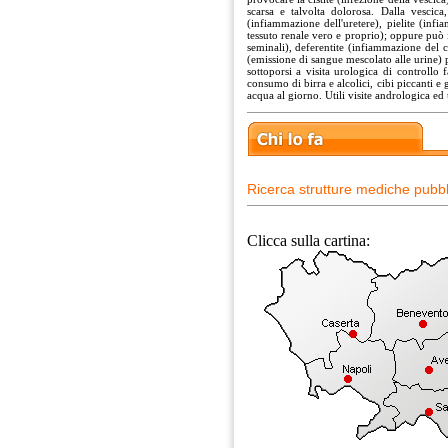
scarsa e talvolta dolorosa. Dalla vescica
(infiammazione dell'uretere), pielite (inf
tessuto renale vero e proprio); oppure può i
seminali), deferentite (infiammazione del 
(emissione di sangue mescolato alle urine) p
sottoporsi a visita urologica di controllo
consumo di birra e alcolici, cibi piccanti e g
acqua al giorno. Utili visite andrologica ed
Ricerca strutture mediche pubbli
Clicca sulla cartina: