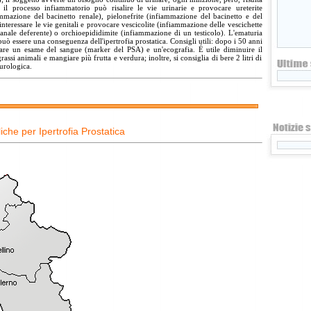
, il processo infiammatorio può risalire le vie urinarie e provocare ureterite
iammazione del bacinetto renale), pielonefrite (infiammazione del bacinetto e del
nteressare le vie genitali e provocare vescicolite (infiammazione delle vescichette
canale deferente) o orchioepididimite (infiammazione di un testicolo). L'ematuria
uò essere una conseguenza dell'ipertrofia prostatica. Consigli utili: dopo i 50 anni
 fare un esame del sangue (marker del PSA) e un'ecografia. É utile diminuire il
rassi animali e mangiare più frutta e verdura; inoltre, si consiglia di bere 2 litri di
 urologica.
che per Ipertrofia Prostatica