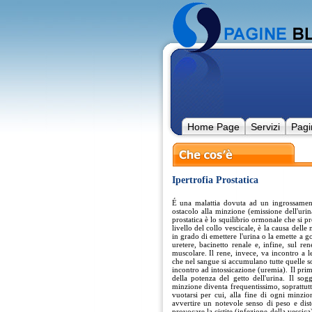
Home Page
Servizi
Pagi
Ipertrofia Prostatica
É una malattia dovuta ad un ingrossament
ostacolo alla minzione (emissione dell'urina
prostatica è lo squilibrio ormonale che si p
livello del collo vescicale, è la causa delle
in grado di emettere l'urina o la emette a go
uretere, bacinetto renale e, infine, sul r
muscolare. Il rene, invece, va incontro a l
che nel sangue si accumulano tutte quelle 
incontro ad intossicazione (uremia). Il prim
della potenza del getto dell'urina. Il sog
minzione diventa frequentissimo, soprattutto
vuotarsi per cui, alla fine di ogni minzio
avvertire un notevole senso di peso e diste
provocare la cistite (infezione della vescic