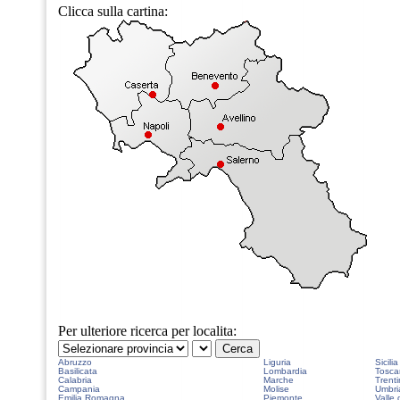
Clicca sulla cartina:
Per ulteriore ricerca per localita:
Abruzzo
Liguria
Sicilia
Basilicata
Lombardia
Tosca
Calabria
Marche
Trenti
Campania
Molise
Umbri
Emilia Romagna
Piemonte
Valle 