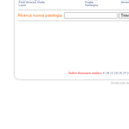
Friuli Venezia Giulia
Puglia
Venet
Lazio
Sardegna
Ricerca nuova patologia
Indice dizionario medico
|
|
|
|
|
|
A
B
C
D
E
F
Realizzato d