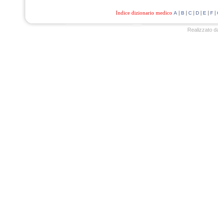
Indice dizionario medico
|
|
|
|
|
|
A
B
C
D
E
F
Realizzato d