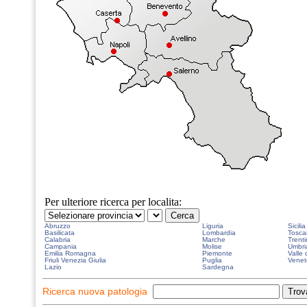
Per ulteriore ricerca per localita:
Abruzzo
Liguria
Sicilia
Basilicata
Lombardia
Tosca
Calabria
Marche
Trenti
Campania
Molise
Umbri
Emilia Romagna
Piemonte
Valle 
Friuli Venezia Giulia
Puglia
Venet
Lazio
Sardegna
Ricerca nuova patologia