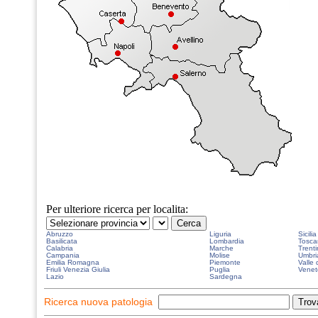
Per ulteriore ricerca per localita:
Abruzzo
Liguria
Sicilia
Basilicata
Lombardia
Tosca
Calabria
Marche
Trenti
Campania
Molise
Umbri
Emilia Romagna
Piemonte
Valle 
Friuli Venezia Giulia
Puglia
Venet
Lazio
Sardegna
Ricerca nuova patologia