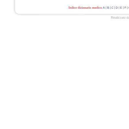
Indice dizionario medico
|
|
|
|
|
|
A
B
C
D
E
F
Realizzato d