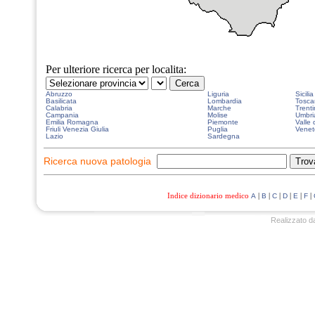
Per ulteriore ricerca per localita:
Abruzzo
Liguria
Sicilia
Basilicata
Lombardia
Tosca
Calabria
Marche
Trenti
Campania
Molise
Umbri
Emilia Romagna
Piemonte
Valle 
Friuli Venezia Giulia
Puglia
Venet
Lazio
Sardegna
Ricerca nuova patologia
Indice dizionario medico
|
|
|
|
|
|
A
B
C
D
E
F
Realizzato d