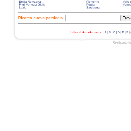
Emilia Romagna
Piemonte
Valle 
Friuli Venezia Giulia
Puglia
Venet
Lazio
Sardegna
Ricerca nuova patologia
Indice dizionario medico
|
|
|
|
|
|
A
B
C
D
E
F
Realizzato d