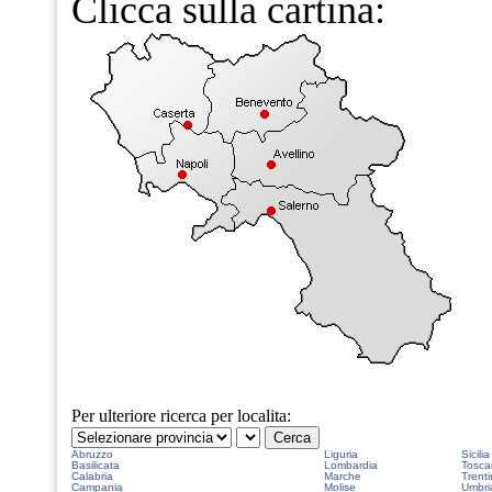
Clicca sulla cartina:
Per ulteriore ricerca per localita:
Abruzzo
Liguria
Sicilia
Basilicata
Lombardia
Tosca
Calabria
Marche
Trenti
Campania
Molise
Umbri