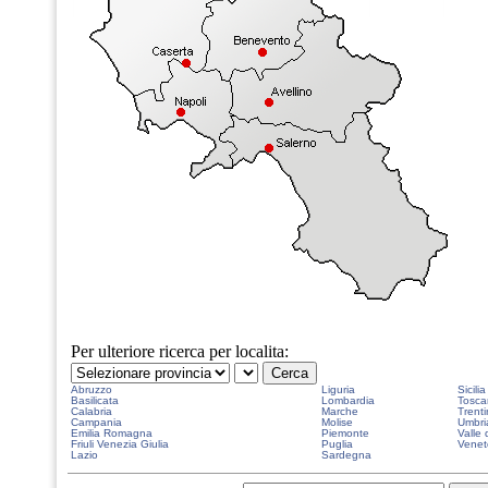
Per ulteriore ricerca per localita:
Abruzzo
Liguria
Sicilia
Basilicata
Lombardia
Tosca
Calabria
Marche
Trenti
Campania
Molise
Umbri
Emilia Romagna
Piemonte
Valle 
Friuli Venezia Giulia
Puglia
Venet
Lazio
Sardegna