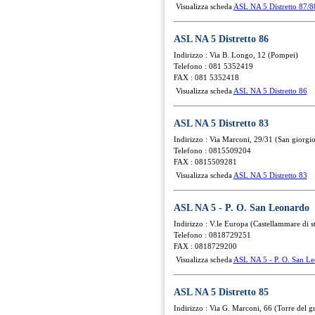
Visualizza scheda
ASL NA 5 Distretto 87/8
ASL NA 5 Distretto 86
Indirizzo : Via B. Longo, 12 (Pompei)
Telefono : 081 5352419
FAX : 081 5352418
Visualizza scheda
ASL NA 5 Distretto 86
ASL NA 5 Distretto 83
Indirizzo : Via Marconi, 29/31 (San giorgi
Telefono : 0815509204
FAX : 0815509281
Visualizza scheda
ASL NA 5 Distretto 83
ASL NA 5 - P. O. San Leonardo
Indirizzo : V.le Europa (Castellammare di s
Telefono : 0818729251
FAX : 0818729200
Visualizza scheda
ASL NA 5 - P. O. San L
ASL NA 5 Distretto 85
Indirizzo : Via G. Marconi, 66 (Torre del g