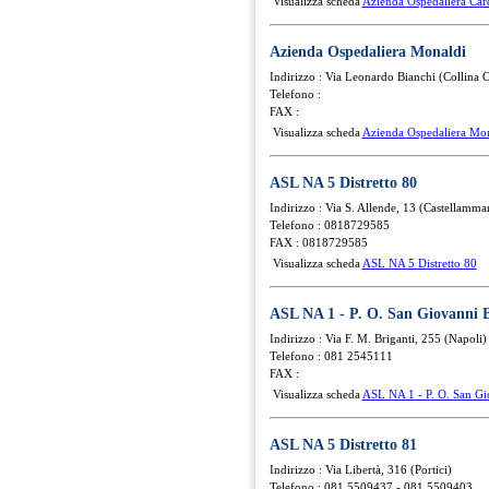
Visualizza scheda
Azienda Ospedaliera Card
Azienda Ospedaliera Monaldi
Indirizzo : Via Leonardo Bianchi (Collina 
Telefono :
FAX :
Visualizza scheda
Azienda Ospedaliera Mo
ASL NA 5 Distretto 80
Indirizzo : Via S. Allende, 13 (Castellammar
Telefono : 0818729585
FAX : 0818729585
Visualizza scheda
ASL NA 5 Distretto 80
ASL NA 1 - P. O. San Giovanni 
Indirizzo : Via F. M. Briganti, 255 (Napoli)
Telefono : 081 2545111
FAX :
Visualizza scheda
ASL NA 1 - P. O. San Gi
ASL NA 5 Distretto 81
Indirizzo : Via Libertà, 316 (Portici)
Telefono : 081 5509437 - 081 5509403