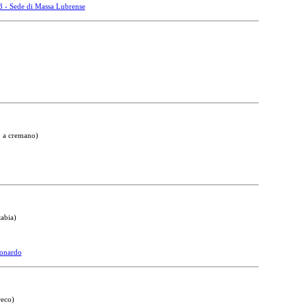
8 - Sede di Massa Lubrense
o a cremano)
tabia)
eonardo
reco)