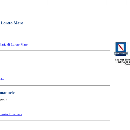
i Loreto Mare
Maria di Loreto Mare
olo
Emanuele
poli)
ittorio Emanuele