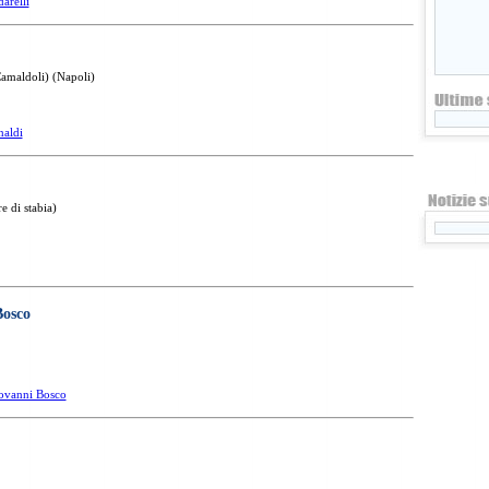
arelli
Camaldoli) (Napoli)
naldi
e di stabia)
Bosco
ovanni Bosco