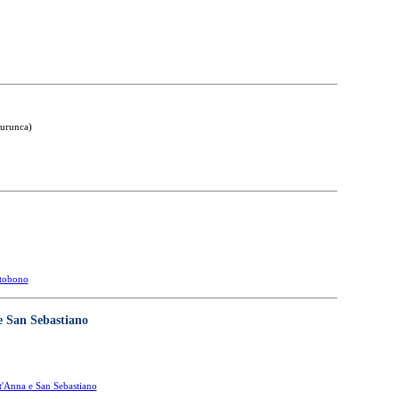
aurunca)
ntobono
e San Sebastiano
t'Anna e San Sebastiano