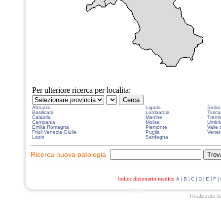
Per ulteriore ricerca per localita:
Abruzzo
Liguria
Sicilia
Basilicata
Lombardia
Tosca
Calabria
Marche
Trenti
Campania
Molise
Umbri
Emilia Romagna
Piemonte
Valle 
Friuli Venezia Giulia
Puglia
Venet
Lazio
Sardegna
Ricerca nuova patologia
Indice dizionario medico
|
|
|
|
|
|
A
B
C
D
E
F
Realizzato d