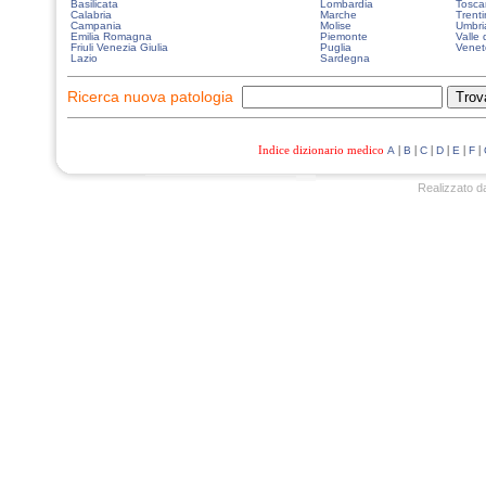
Basilicata
Lombardia
Tosca
Calabria
Marche
Trenti
Campania
Molise
Umbri
Emilia Romagna
Piemonte
Valle 
Friuli Venezia Giulia
Puglia
Venet
Lazio
Sardegna
Ricerca nuova patologia
Indice dizionario medico
|
|
|
|
|
|
A
B
C
D
E
F
Realizzato d