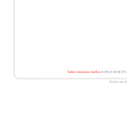
Indice dizionario medico
|
|
|
|
|
|
A
B
C
D
E
F
Realizzato d