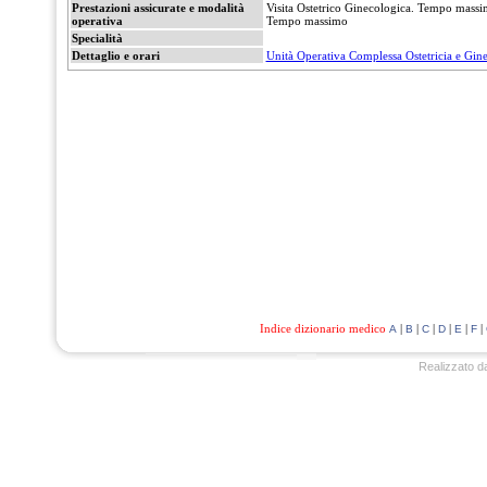
Prestazioni assicurate e modalità
Visita Ostetrico Ginecologica. Tempo massim
operativa
Tempo massimo
Specialità
Dettaglio e orari
Unità Operativa Complessa Ostetricia e Gine
Indice dizionario medico
|
|
|
|
|
|
A
B
C
D
E
F
Realizzato d