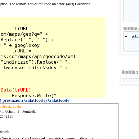
ASL 
 prestazioni Galattocele) Galattocele
e Specialistiche
F.lli Grimm, 1 - Ponticelli
 2542111
ttocele
ta Specialistica, Visita Ostetrico-Ginecologica. Tempo di attesa: 1 giorno.