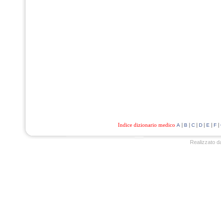
Indice dizionario medico
|
|
|
|
|
|
A
B
C
D
E
F
Realizzato d