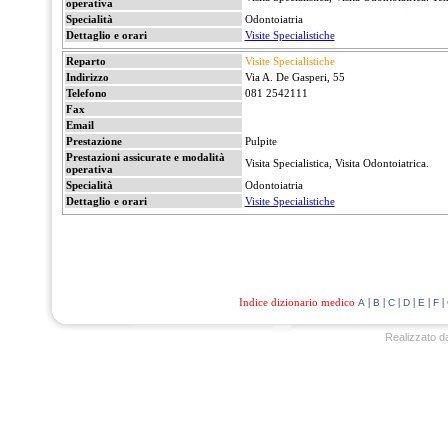
operativa
Specialità
Odontoiatria
Dettaglio e orari
Visite Specialistiche
Reparto
Visite Specialistiche
Indirizzo
Via A. De Gasperi, 55
Telefono
081 2542111
Fax
Email
Prestazione
Pulpite
Prestazioni assicurate e modalità
Visita Specialistica, Visita Odontoiatrica.
operativa
Specialità
Odontoiatria
Dettaglio e orari
Visite Specialistiche
Indice dizionario medico
|
|
|
|
|
|
A
B
C
D
E
F
Realizzato d