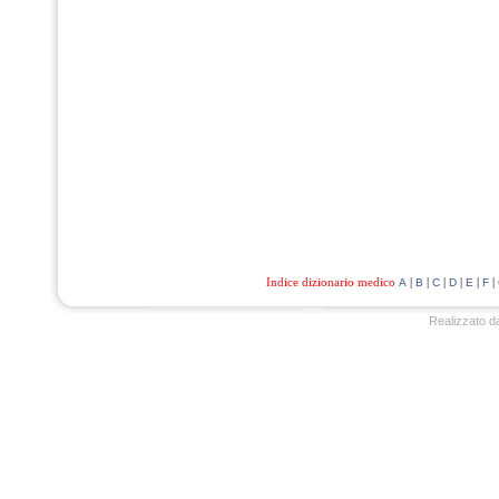
Indice dizionario medico
|
|
|
|
|
|
A
B
C
D
E
F
Realizzato d