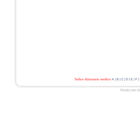
Indice dizionario medico
|
|
|
|
|
|
A
B
C
D
E
F
Realizzato d