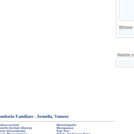
nsultorio Familiare - Arenella, Vomero
ntraccezione
Mammografia
sturbi Genitali (Donna)
Menopausa
nne (Gravidanza)
Pap Test
nne (Prevenzione)
Pillola del Giorno Dopo