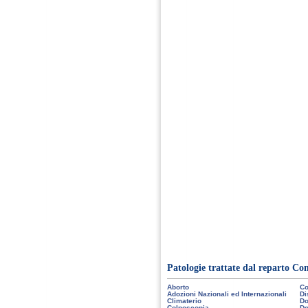
Patologie trattate dal reparto Co
Aborto
Co
Adozioni Nazionali ed Internazionali
Di
Climaterio
Do
Colposcopia
Do