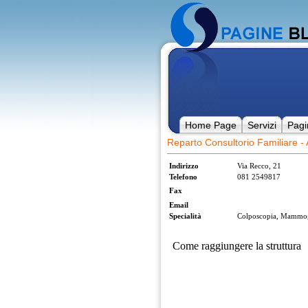
Home Page
Servizi
Pagi
Reparto Consultorio Familiare - 
Indirizzo
Via Recco, 21
Telefono
081 2549817
Fax
Email
Specialità
Colposcopia, Mammogr