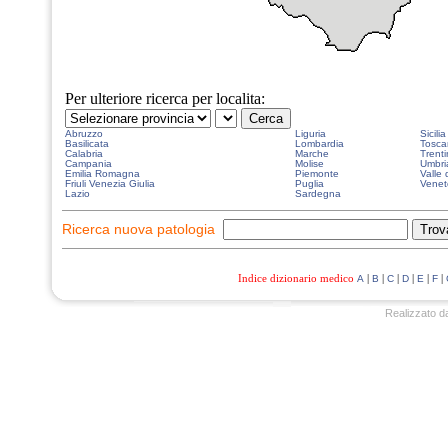
Per ulteriore ricerca per localita:
Abruzzo
Liguria
Sicilia
Basilicata
Lombardia
Tosca
Calabria
Marche
Trenti
Campania
Molise
Umbri
Emilia Romagna
Piemonte
Valle 
Friuli Venezia Giulia
Puglia
Venet
Lazio
Sardegna
Ricerca nuova patologia
Indice dizionario medico
|
|
|
|
|
|
A
B
C
D
E
F
Realizzato d