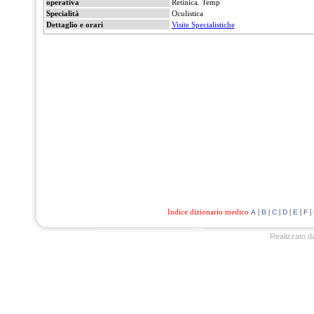
operativa
Retinica. Temp
Specialità
Oculistica
Dettaglio e orari
Visite Specialistiche
Indice dizionario medico
|
|
|
|
|
|
A
B
C
D
E
F
Realizzato d