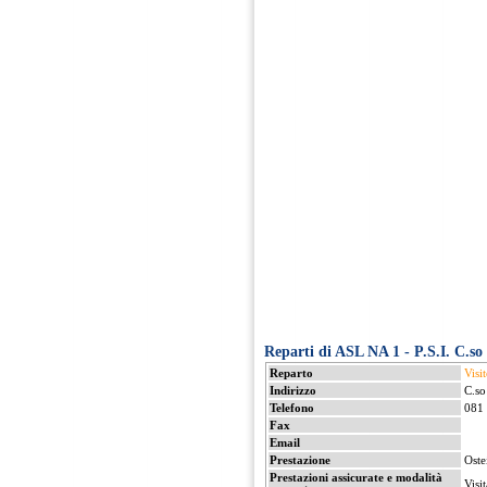
Reparti di ASL NA 1 - P.S.I. C.so 
Reparto
Visit
Indirizzo
C.so
Telefono
081
Fax
Email
Prestazione
Oste
Prestazioni assicurate e modalità
Visi