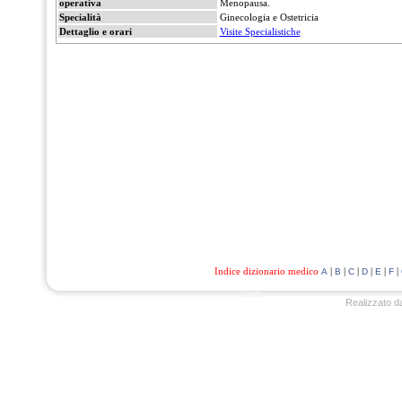
operativa
Menopausa.
Specialità
Ginecologia e Ostetricia
Dettaglio e orari
Visite Specialistiche
Indice dizionario medico
|
|
|
|
|
|
A
B
C
D
E
F
Realizzato d