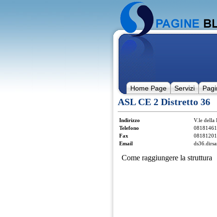
Home Page
Servizi
Pagi
ASL CE 2 Distretto 36
Indirizzo
V.le della
Telefono
08181461
Fax
08181201
Email
ds36.dirsa