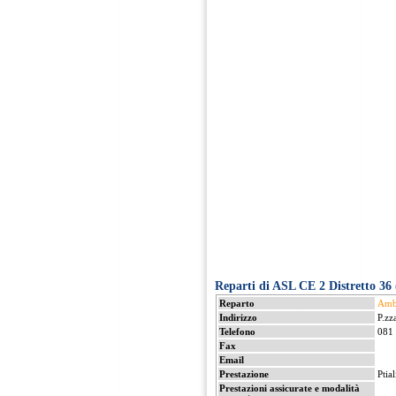
Reparti di ASL CE 2 Distretto 36 
Reparto
Ambu
Indirizzo
P.zza
Telefono
081
Fax
Email
Prestazione
Ptia
Prestazioni assicurate e modalità