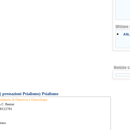
ASL 
( prestazioni Ptialismo) Ptialismo
latorio di Ostetricia e Ginecologia
 C. Battisti
 8122781
lismo