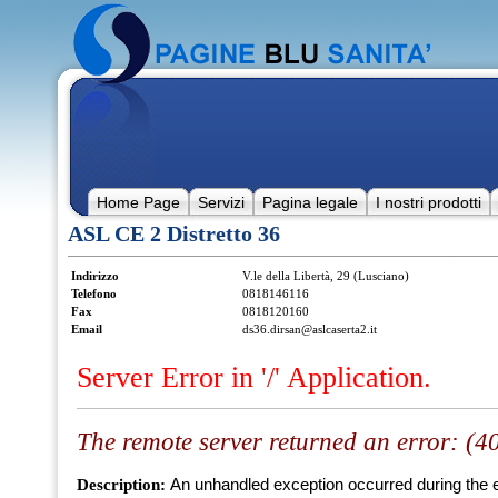
Home Page
Servizi
Pagina legale
I nostri prodotti
ASL CE 2 Distretto 36
Indirizzo
V.le della Libertà, 29 (Lusciano)
Telefono
0818146116
Fax
0818120160
Email
ds36.dirsan@aslcaserta2.it