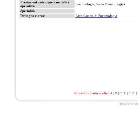
Prestazioni assicurate e modalità
Pneumologia, Visita Pneumologica
operativa
Specialità
Dettaglio e orari
Ambulatorio di Pneumologia
Indice dizionario medico
|
|
|
|
|
|
A
B
C
D
E
F
Realizzato d