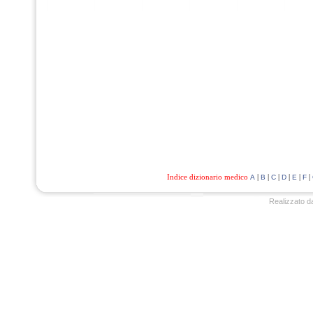
Indice dizionario medico
|
|
|
|
|
|
A
B
C
D
E
F
Realizzato d