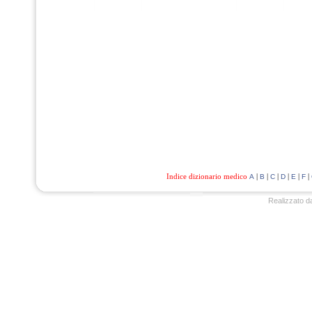
Indice dizionario medico
|
|
|
|
|
|
A
B
C
D
E
F
Realizzato d