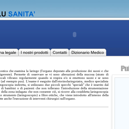
na legale
I nostri prodotti
Contatti
Dizionario Medico
ostica che esamina la laringe (l'organo deputato alla produzione dei suoni e che
digerente). Permette di osservare se vi sono alterazioni della mucosa (strato di
 vocali vibrano regolarmente quando si respira e/o si emettono suoni e se sono
" (ad esempio pus). L'esame è eseguito dall'otorinolaringoiatra, medico specialista
ingoscopia indiretta, si utilizzano due piccoli specchi "speciali" che è inserito dal
o di bambini o di pazienti che non tollerano l'introduzione della strumentazione
della zona indagata che non consente ciò, si ricorre alla cosiddetta laringoscopia
to strumento (laringoscopio) a fibre ottiche, che viene introdotto all'interno della
e anche l'esecuzione di interventi chirurgici sull'organo.