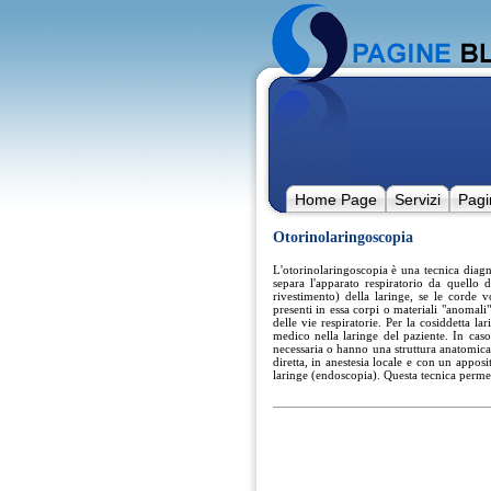
Home Page
Servizi
Pagi
Otorinolaringoscopia
L'otorinolaringoscopia è una tecnica diagn
separa l'apparato respiratorio da quello 
rivestimento) della laringe, se le corde
presenti in essa corpi o materiali "anomali
delle vie respiratorie. Per la cosiddetta lar
medico nella laringe del paziente. In cas
necessaria o hanno una struttura anatomica 
diretta, in anestesia locale e con un apposi
laringe (endoscopia). Questa tecnica permett