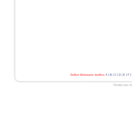
Indice dizionario medico
|
|
|
|
|
|
A
B
C
D
E
F
Realizzato d