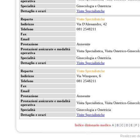
operativa
Specialità
Ginecologia e Ostetricia
Dettaglio e orari
Visite Specialistiche
Reparto
Visite Specialistiche
Indirizzo
Via D'Alessandro, 42
Telefono
081 2548211
Fax
Email
Prestazione
Annessite
Prestazioni assicurate e modalità
Visita Specialistica, Visita Ostetrico-Ginecol
operativa
Specialità
Ginecologia e Ostetricia
Dettaglio e orari
Visite Specialistiche
Reparto
Visite Specialistiche
Indirizzo
Via Winspeare, 6
Telefono
081 2548211
Fax
Email
Prestazione
Annessite
Prestazioni assicurate e modalità
Visita Specialistica, Visita Ostetrico-Ginecol
operativa
Specialità
Ginecologia e Ostetricia
Dettaglio e orari
Visite Specialistiche
Indice dizionario medico
|
|
|
|
|
|
A
B
C
D
E
F
Realizzato d