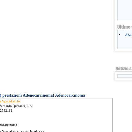
ASL 
 ( prestazioni Adenocarcinoma) Adenocarcinoma
e Specialistiche
Bernardo Quaranta, 2/B
 2542111
nocarcinoma
ta Specialistica, Visita Oncologica.