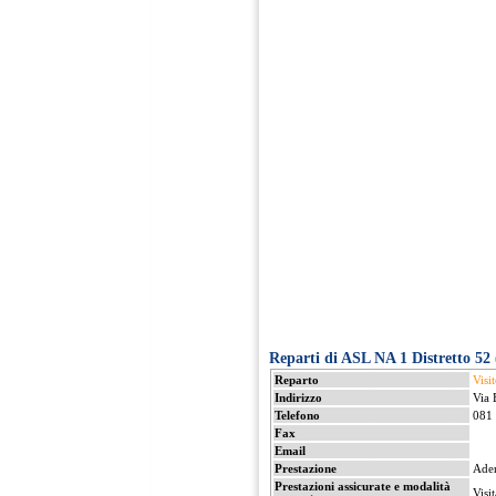
Reparti di ASL NA 1 Distretto 52
Reparto
Visit
Indirizzo
Via 
Telefono
081
Fax
Email
Prestazione
Ade
Prestazioni assicurate e modalità
Visi