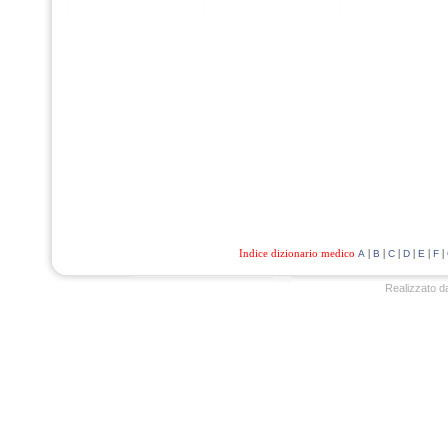
Indice dizionario medico
|
|
|
|
|
|
A
B
C
D
E
F
Realizzato d