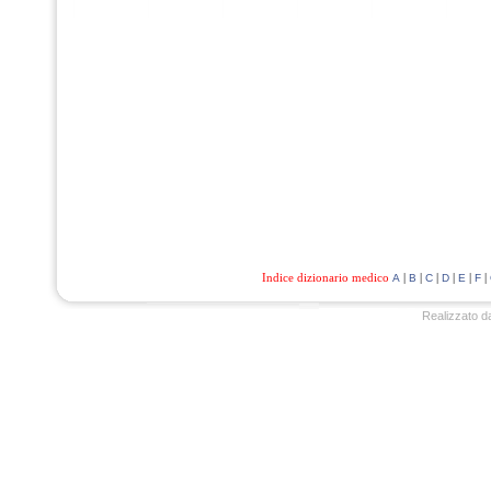
Indice dizionario medico
|
|
|
|
|
|
A
B
C
D
E
F
Realizzato d